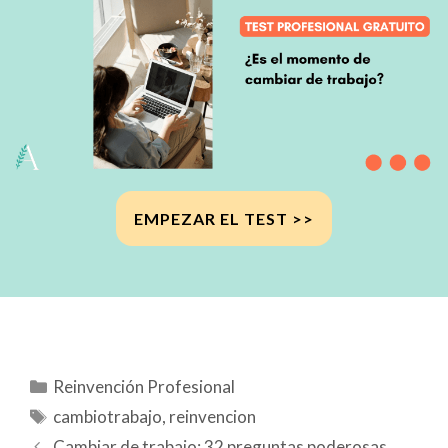
EMPEZAR EL TEST >>
Categorías
Reinvención Profesional
Etiquetas
cambiotrabajo
,
reinvencion
Cambiar de trabajo: 32 preguntas poderosas